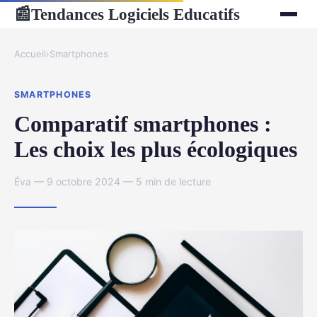
Tendances Logiciels Educatifs
📰
Accueil
›
Smartphones
SMARTPHONES
Comparatif smartphones :
Les choix les plus écologiques
Éva — 9 octobre 2024 — 5 min de lecture