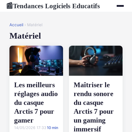
Tendances Logiciels Educatifs
📰
Accueil
› Matériel
Matériel
Les meilleurs
Maîtriser le
réglages audio
rendu sonore
du casque
du casque
Arctis 7 pour
Arctis 7 pour
gamer
un gaming
immersif
14/05/2026 17:33
10 min